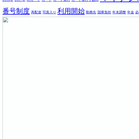
番号制度
利用開始
再配達
写真入り
勤務先
国庫負担
年末調整
年金
必