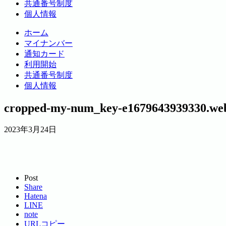
共通番号制度
個人情報
ホーム
マイナンバー
通知カード
利用開始
共通番号制度
個人情報
cropped-my-num_key-e1679643939330.we
2023年3月24日
Post
Share
Hatena
LINE
note
URLコピー