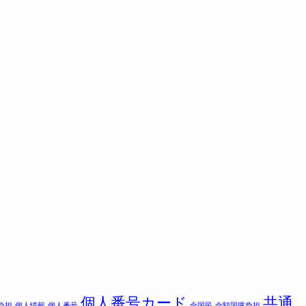
個人番号カード
共通
負担
個人情報
個人番号
全国民
全額国庫負担