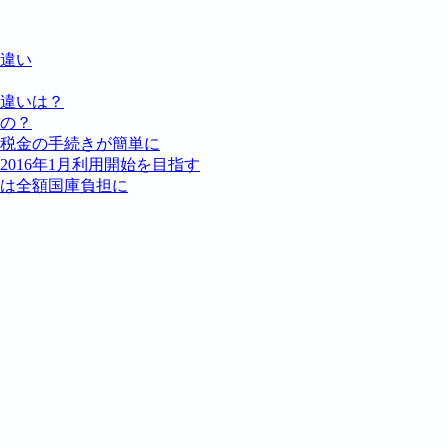
違い
違いは？
の？
税金の手続きが簡単に
016年1月利用開始を目指す
は全額国庫負担に