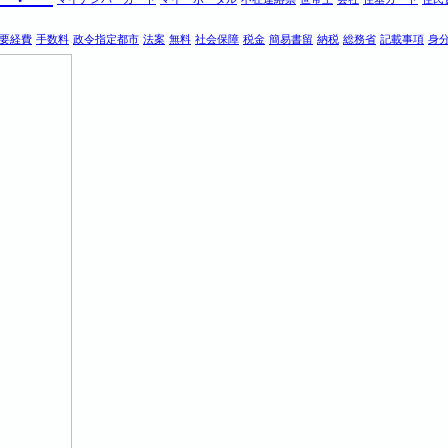
要経費
手数料
政令指定都市
法案
無料
社会保障
税金
簡易書留
納税
総務省
記載事項
身