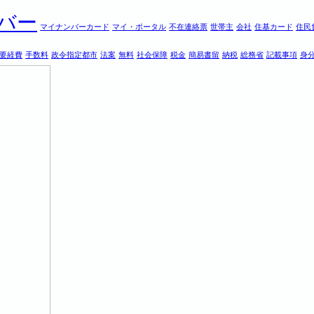
バー
マイナンバーカード
マイ・ポータル
不在連絡票
世帯主
会社
住基カード
住民
要経費
手数料
政令指定都市
法案
無料
社会保障
税金
簡易書留
納税
総務省
記載事項
身