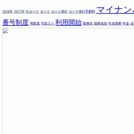
マイナン
2016年
2017年
ICカード
カード
カード発行
カード発行手数料
番号制度
利用開始
再配達
写真入り
勤務先
国庫負担
年末調整
年金
必