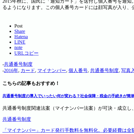
2015年秋に、国民に「通知カード」を送付し個人番号を通
るようになります。この個人番号カードには顔写真が入り、
Post
Share
Hatena
LINE
note
URLコピー
-
共通番号制度
-
2016年
,
カード
,
マイナンバー
,
個人番号
,
共通番号制度
,
写真
こちらの記事もおすすめ！
共通番号制度の導入でいったい何が変わる？社会保障・税金の手続きが簡
共通番号制度関連法案（マイナンバー法案）が可決・成立し、2
共通番号制度
「マイナンバー」カード発行手数料を無料化。必要経費は全