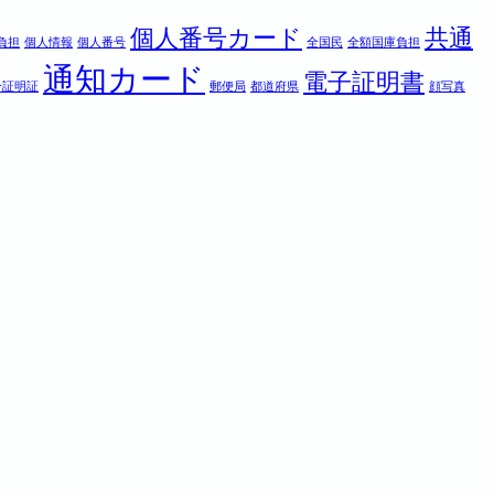
個人番号カード
共通
負担
個人情報
個人番号
全国民
全額国庫負担
通知カード
電子証明書
分証明証
郵便局
都道府県
顔写真