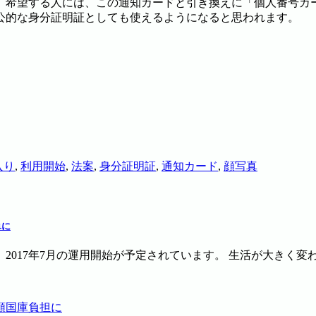
知。希望する人には、この通知カードと引き換えに「個人番号
公的な身分証明証としても使えるようになると思われます。
入り
,
利用開始
,
法案
,
身分証明証
,
通知カード
,
顔写真
単に
017年7月の運用開始が予定されています。 生活が大きく変わ
額国庫負担に